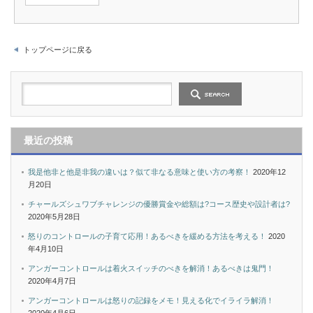
トップページに戻る
最近の投稿
我是他非と他是非我の違いは？似て非なる意味と使い方の考察！
2020年12
月20日
チャールズシュワブチャレンジの優勝賞金や総額は?コース歴史や設計者は?
2020年5月28日
怒りのコントロールの子育て応用！あるべきを緩める方法を考える！
2020
年4月10日
アンガーコントロールは着火スイッチのべきを解消！あるべきは鬼門！
2020年4月7日
アンガーコントロールは怒りの記録をメモ！見える化でイライラ解消！
2020年4月6日