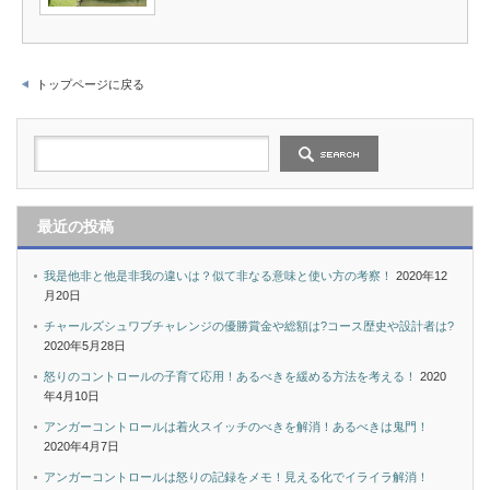
トップページに戻る
最近の投稿
我是他非と他是非我の違いは？似て非なる意味と使い方の考察！
2020年12
月20日
チャールズシュワブチャレンジの優勝賞金や総額は?コース歴史や設計者は?
2020年5月28日
怒りのコントロールの子育て応用！あるべきを緩める方法を考える！
2020
年4月10日
アンガーコントロールは着火スイッチのべきを解消！あるべきは鬼門！
2020年4月7日
アンガーコントロールは怒りの記録をメモ！見える化でイライラ解消！