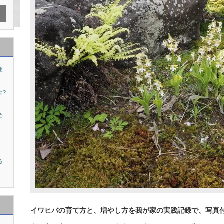
使
は?
め
る
イワヒバの育て方と、増やし方を我が家の実践記録で、写真