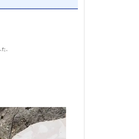
？
した。