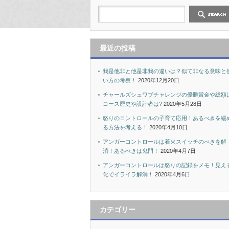
最近の投稿
我是他非と他是非我の違いは？似て非なる意味と
い方の考察！
2020年12月20日
チャールズシュワブチャレンジの優勝賞金や総額
コース歴史や設計者は?
2020年5月28日
怒りのコントロールの子育て応用！あるべきを緩
る方法を考える！
2020年4月10日
アンガーコントロールは着火スイッチのべきを解
消！あるべきは鬼門！
2020年4月7日
アンガーコントロールは怒りの記録をメモ！見え
化でイライラ解消！
2020年4月6日
カテゴリー