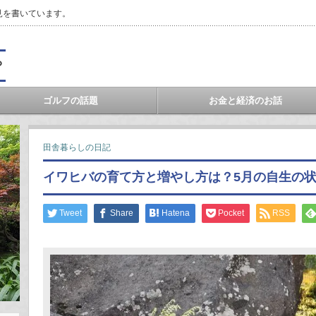
見を書いています。
？
ゴルフの話題
お金と経済のお話
田舎暮らしの日記
イワヒバの育て方と増やし方は？5月の自生の
Tweet
Share
Hatena
Pocket
RSS