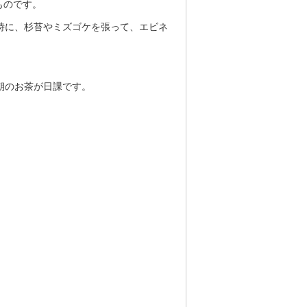
ものです。
時に、杉苔やミズゴケを張って、エビネ
朝のお茶が日課です。
！