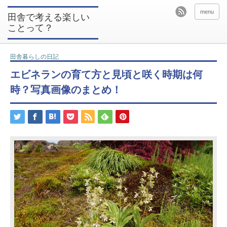
menu
田舎で考える楽しい
ことって？
田舎暮らしの日記
エビネランの育て方と見頃と咲く時期は何
時？写真画像のまとめ！