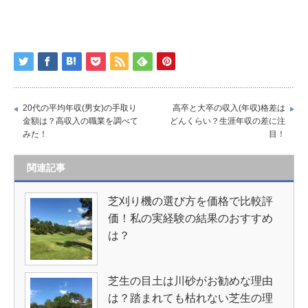
20代の平均年収(男女)の手取り
高卒と大卒の収入(年収)格差は
金額は？高収入の職業を調べて
どんくらい？生涯年収の差に注
みた！
目！
関連記事
芝刈り機の選び方を価格で比較評
価！私の実経験の結果のおすすめ
は？
芝生の目土は川砂がお勧めな理由
は？踏まれても枯れない芝生の理