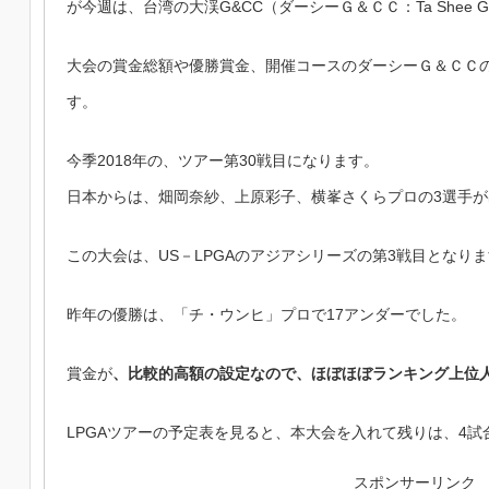
が今週は、台湾の大渓G&CC（ダーシーＧ＆ＣＣ：Ta Shee Golf
大会の賞金総額や優勝賞金、開催コースのダーシーＧ＆ＣＣ
す。
今季2018年の、ツアー第30戦目になります。
日本からは、畑岡奈紗、上原彩子、横峯さくらプロの3選手
この大会は、US－LPGAのアジアシリーズの第3戦目となり
昨年の優勝は、「チ・ウンヒ」プロで17アンダーでした。
賞金が
、比較的高額の設定なので、ほぼほぼランキング上位
LPGAツアーの予定表を見ると、本大会を入れて残りは、4試
スポンサーリンク