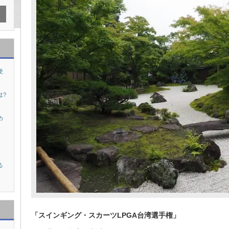
使
は?
め
る
「スインギング・スカーツLPGA台湾選手権」