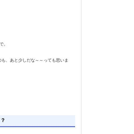
ので。
のも、あと少しだな～～っても思いま
ス？