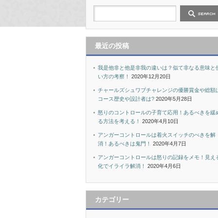
最近の投稿
我是他非と他是非我の違いは？似て非なる意味と
い方の考察！
2020年12月20日
チャールズシュワブチャレンジの優勝賞金や総額
コース歴史や設計者は?
2020年5月28日
怒りのコントロールの子育て応用！あるべきを緩
る方法を考える！
2020年4月10日
アンガーコントロールは着火スイッチのべきを解
消！あるべきは鬼門！
2020年4月7日
アンガーコントロールは怒りの記録をメモ！見え
化でイライラ解消！
2020年4月6日
カテゴリー