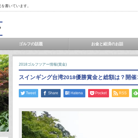
見を書いています。
？
ゴルフの話題
お金と経済のお話
2018ゴルフツアー情報(賞金)
スインギング台湾2018優勝賞金と総額は？開催
Tweet
Share
Hatena
Pocket
RSS