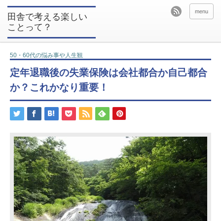
menu
田舎で考える楽しい
ことって？
50・60代の悩み事や人生観
定年退職後の失業保険は会社都合か自己都合
か？これかなり重要！