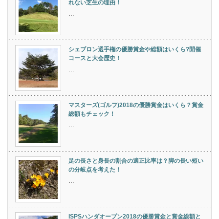
れない芝生の理由！
…
シェブロン選手権の優勝賞金や総額はいくら?開催
コースと大会歴史！
…
マスターズ(ゴルフ)2018の優勝賞金はいくら？賞金
総額もチェック！
…
足の長さと身長の割合の適正比率は？脚の長い短い
の分岐点を考えた！
…
ISPSハンダオープン2018の優勝賞金と賞金総額と