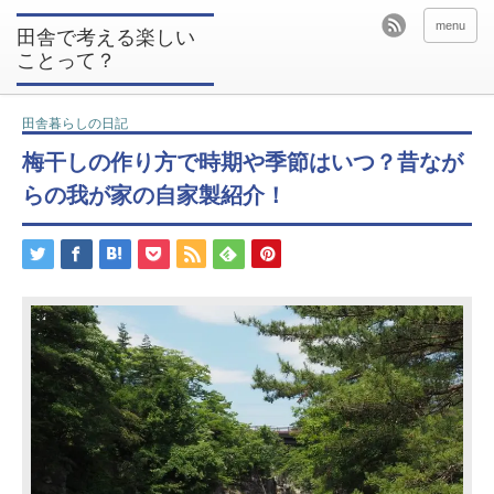
menu
田舎で考える楽しい
ことって？
田舎暮らしの日記
梅干しの作り方で時期や季節はいつ？昔なが
らの我が家の自家製紹介！