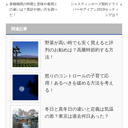
菜種梅雨の時期と意味や春雨と
ジャスティンローズ契約ドライ
の違いは？英訳や使い方を調べ
バーやアイアン2019セッティ
た！
ングは？
関連記事
野菜が高い時でも安く買えると評
判のお勧めは？高騰時節約する方
法！
怒りのコントロールの子育て応
用！あるべきを緩める方法を考え
る！
冬日と真冬日の違いと定義は気温
の差？東京は過去何日あった？