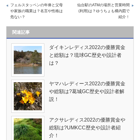
フェルスタッペンの年俸と父母
仙台駅のATMの場所と営業時間
や家族の職業は？名言や性格は
(利用)は？ゆうちょも構内図で
危ない？
紹介！
関連記事
ダイキンレディス2022の優勝賞金
と総額は？琉球GC歴史や設計者
は？
ヤマハレディース2022の優勝賞金
や総額は?葛城GC歴史や設計者解
説！
アクサレディス2022の優勝賞金や
総額は?UMKCC歴史や設計者紹
介！