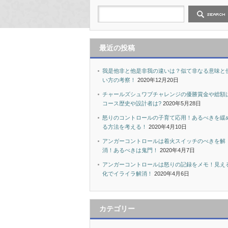
最近の投稿
我是他非と他是非我の違いは？似て非なる意味と
い方の考察！
2020年12月20日
チャールズシュワブチャレンジの優勝賞金や総額
コース歴史や設計者は?
2020年5月28日
怒りのコントロールの子育て応用！あるべきを緩
る方法を考える！
2020年4月10日
アンガーコントロールは着火スイッチのべきを解
消！あるべきは鬼門！
2020年4月7日
アンガーコントロールは怒りの記録をメモ！見え
化でイライラ解消！
2020年4月6日
カテゴリー