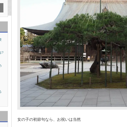
使
は?
め
る
女の子の初節句なら、お祝いは当然