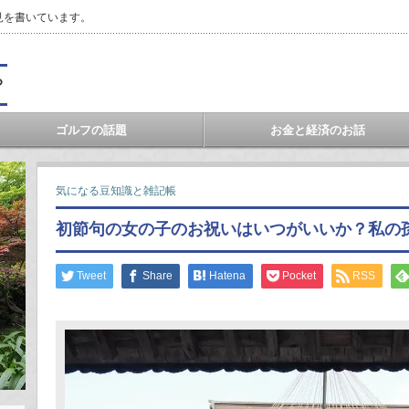
見を書いています。
？
ゴルフの話題
お金と経済のお話
気になる豆知識と雑記帳
初節句の女の子のお祝いはいつがいいか？私の
Tweet
Share
Hatena
Pocket
RSS