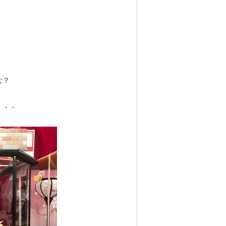
な？
・・・