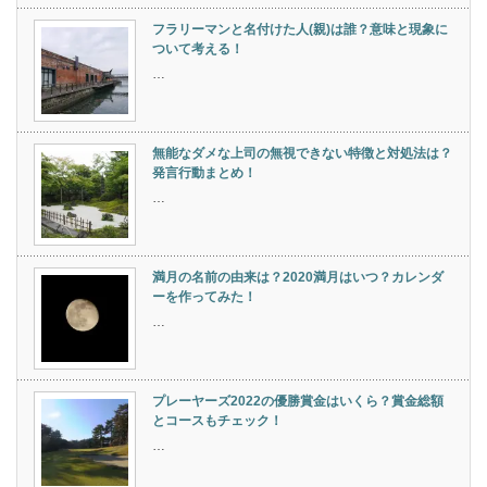
フラリーマンと名付けた人(親)は誰？意味と現象に
ついて考える！
…
無能なダメな上司の無視できない特徴と対処法は？
発言行動まとめ！
…
満月の名前の由来は？2020満月はいつ？カレンダ
ーを作ってみた！
…
プレーヤーズ2022の優勝賞金はいくら？賞金総額
とコースもチェック！
…