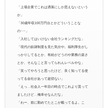
「上場企業でこれは洒落にしか思えないという
か」
「30歳年収100万円台とかどういうことな
の･･･」
「入社してはいけない会社ランキングだな」
「現代の奴隷制度を見た気分や。福利厚生がし
っかりしてるとか、有給がどうのや業務の楽さ
とか、そんなこと言ってられんレベルやな」
「笑ってやろうと思ったけど、良く知ってる使
ってる会社があって超切ない」
「えっ…社会人一年目の時点でこれより貰って
ましたけど…俺幸せなんだな」
「わー、前に勤めてたとこが載ってるよ。こ