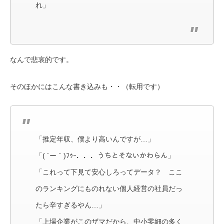
れ」
なんで悲哀的です。
そのほかにはこんな書き込みも・・（転用です）
「推定年収、僕より高いんですが…」
「( ´ー｀)ﾌｩｰ．．．うちとそないかわらん」
「これって下見て安心しろってデータ？ ここ
のランキングにものれない個人経営の社員だっ
たら辛すぎるやん…」
「上場企業がこのザマだから、中小零細の多く