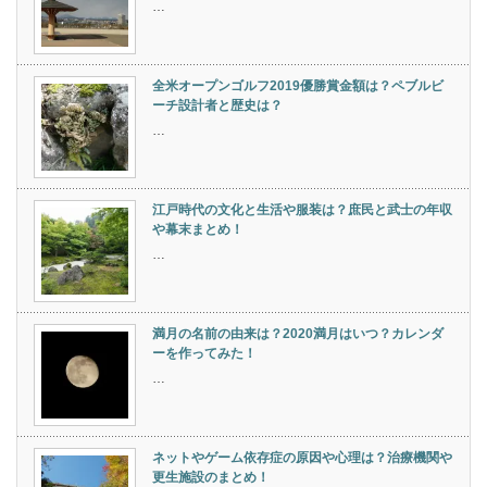
…
全米オープンゴルフ2019優勝賞金額は？ペブルビ
ーチ設計者と歴史は？
…
江戸時代の文化と生活や服装は？庶民と武士の年収
や幕末まとめ！
…
満月の名前の由来は？2020満月はいつ？カレンダ
ーを作ってみた！
…
ネットやゲーム依存症の原因や心理は？治療機関や
更生施設のまとめ！