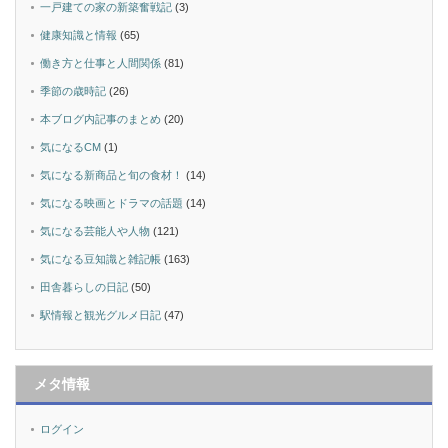
一戸建ての家の新築奮戦記
(3)
健康知識と情報
(65)
働き方と仕事と人間関係
(81)
季節の歳時記
(26)
本ブログ内記事のまとめ
(20)
気になるCM
(1)
気になる新商品と旬の食材！
(14)
気になる映画とドラマの話題
(14)
気になる芸能人や人物
(121)
気になる豆知識と雑記帳
(163)
田舎暮らしの日記
(50)
駅情報と観光グルメ日記
(47)
メタ情報
ログイン