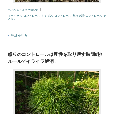
気になる豆知識と雑記帳
イライラ を コントロール する
,
怒り コントロール
,
怒り 感情 コントロール で
きない
…
詳細を見る
怒りのコントロールは理性を取り戻す時間6秒
ルールでイライラ解消！