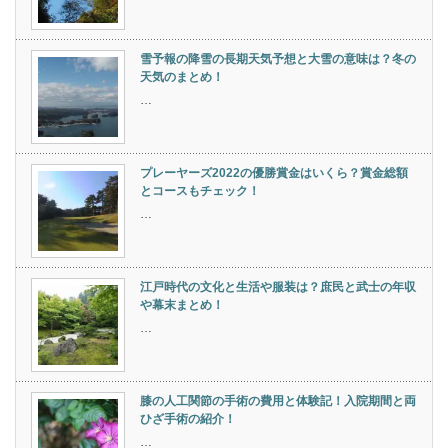
雪予報の降雪の長期天気予想と大雪の意味は？冬の
天気のまとめ！
…
プレーヤーズ2022の優勝賞金はいくら？賞金総額
とコースもチェック！
…
江戸時代の文化と生活や服装は？庶民と武士の年収
や幕末まとめ！
…
膝の人工関節の手術の費用と体験記！入院期間と両
ひざ手術の紹介！
…