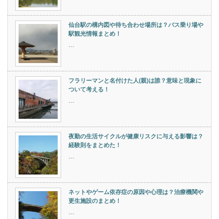
仙台駅の構内図や待ち合わせ場所は？バス乗り場や
駅観光情報まとめ！
…
フラリーマンと名付けた人(親)は誰？意味と現象に
ついて考える！
…
夜勤の生活サイクルが健康リスクに与える影響は？
経験則をまとめた！
…
ネットやゲーム依存症の原因や心理は？治療機関や
更生施設のまとめ！
…