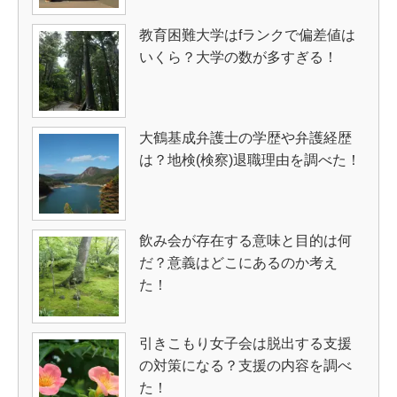
教育困難大学はfランクで偏差値は
いくら？大学の数が多すぎる！
大鶴基成弁護士の学歴や弁護経歴
は？地検(検察)退職理由を調べた！
飲み会が存在する意味と目的は何
だ？意義はどこにあるのか考え
た！
引きこもり女子会は脱出する支援
の対策になる？支援の内容を調べ
た！